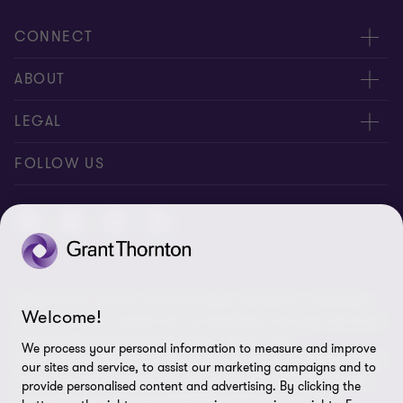
CONNECT
Kontakt, Angebotsanfrage
ABOUT
Expert:innen
Über uns
LEGAL
Standorte
AAB/AGB
Impressum
FOLLOW US
Global Reach
Presse
Disclaimer
Newsletter
Karriere
Datenschutz
Cookie-Einstellungen
©2026 Grant Thornton Austria-Gruppe. Alle Rechte vorbehalten.
Welcome!
"Grant Thornton” bezieht sich auf die Marke unter jener die Grant
Thornton Mitgliedsfirmen Assurance-, Steuer- und
We process your personal information to measure and improve
Beratungsdienstleistungen für Klienten erbringen und/oder bezieht
our sites and service, to assist our marketing campaigns and to
sich je nach Anforderung auf eine oder mehrere Mitgliedsfirmen.
provide personalised content and advertising. By clicking the
Grant Thornton Austria GmbH Wirtschaftsprüfungs- und