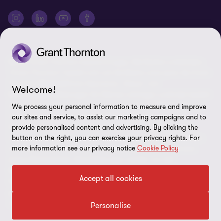
Presse
Disclaimer
Newsletter
Karriere
Datenschutz
Cookie-Einstellungen
©2026 Grant Thornton Austria-Gruppe. Alle Rechte vorbehalten.
"Grant Thornton” bezieht sich auf die Marke unter jener die Grant
Thornton Mitgliedsfirmen Assurance-, Steuer- und
Welcome!
Beratungsdienstleistungen für Klienten erbringen und/oder bezieht
sich je nach Anforderung auf eine oder mehrere Mitgliedsfirmen.
We process your personal information to measure and improve
Grant Thornton Austria GmbH Wirtschaftsprüfungs- und
our sites and service, to assist our marketing campaigns and to
Steuerberatungsgesellschaft ist Mitglied von Grant Thornton
provide personalised content and advertising. By clicking the
International Ltd (GTIL). GTIL und die Mitgliedsfirmen sind keine
button on the right, you can exercise your privacy rights. For
more information see our privacy notice
Cookie Policy
weltweite Gesellschaft. GTIL und jede Mitgliedsfirma sind eine
eigene Rechtseinheit. Dienstleistungen werden von den
Mitgliedsfirmen erbracht. GTIL erbringt keine Dienstleistungen an
Accept all cookies
Klienten. GTIL und die Mitgliedsfirmen vertreten sich nicht
gegenseitig, sind einander nicht verpflichtet und für Handlungen
oder Unterlassungen des anderen nicht haftbar.
Personalise