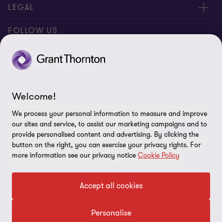
Expert:innen
Über uns
LEGAL
Standorte
AAB/AGB
Impressum
FOLLOW US
Global Reach
Presse
Disclaimer
Newsletter
Karriere
Datenschutz
Cookie-Einstellungen
Welcome!
©2026 Grant Thornton Austria-Gruppe. Alle Rechte vorbehalten.
We process your personal information to measure and improve
"Grant Thornton” bezieht sich auf die Marke unter jener die Grant
our sites and service, to assist our marketing campaigns and to
Thornton Mitgliedsfirmen Assurance-, Steuer- und
provide personalised content and advertising. By clicking the
Beratungsdienstleistungen für Klienten erbringen und/oder bezieht
button on the right, you can exercise your privacy rights. For
sich je nach Anforderung auf eine oder mehrere Mitgliedsfirmen.
more information see our privacy notice
Cookie Policy
Grant Thornton Austria GmbH Wirtschaftsprüfungs- und
Steuerberatungsgesellschaft ist Mitglied von Grant Thornton
International Ltd (GTIL). GTIL und die Mitgliedsfirmen sind keine
Accept all cookies
weltweite Gesellschaft. GTIL und jede Mitgliedsfirma sind eine
eigene Rechtseinheit. Dienstleistungen werden von den
Personalise
Mitgliedsfirmen erbracht. GTIL erbringt keine Dienstleistungen an