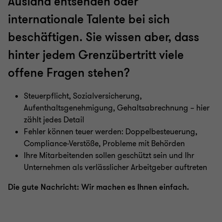
Ausland entsenden oder
Indirect Tax & Customs
internationale Talente bei sich
beschäftigen. Sie wissen aber, dass
Private Wealth
hinter jedem Grenzübertritt viele
offene Fragen stehen?
Real Estate Tax
Steuerpflicht, Sozialversicherung,
Global Mobility Services
Aufenthaltsgenehmigung, Gehaltsabrechnung – hier
zählt jedes Detail
Fehler können teuer werden: Doppelbesteuerung,
Accounting & Tax Compliance Services
Compliance-Verstöße, Probleme mit Behörden
Ihre Mitarbeitenden sollen geschützt sein und Ihr
Unternehmen als verlässlicher Arbeitgeber auftreten
Payroll & People Advisory Services
Die gute Nachricht: Wir machen es Ihnen einfach.
Tax Controversy Services