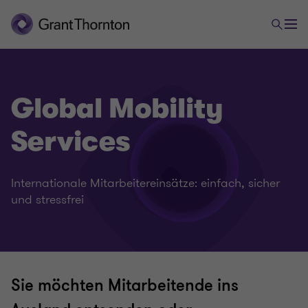
Tax
Global Mobility
Services
Corporate Tax
Internationale Mitarbeitereinsätze: einfach, sicher
Restructuring, Mergers & Acquisition
und stressfrei
International Tax
Transfer Pricing
Sie möchten Mitarbeitende ins