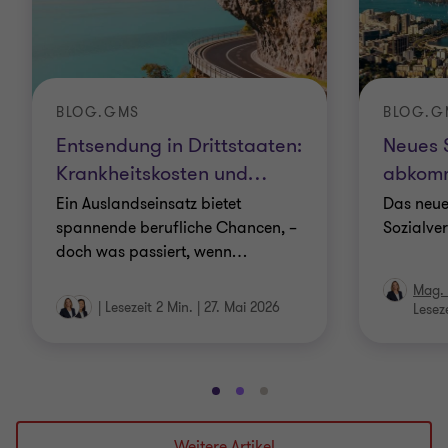
BLOG.GMS
BLOG.G
Entsendung in Drittstaaten:
Neues 
Krankheitskosten und
…
abkomm
Ein Auslandseinsatz bietet
Das neu
spannende berufliche Chancen, –
Sozialv
doch was passiert, wenn
…
Mag. 
|
Lesezeit 2 Min.
|
27. Mai 2026
Leseze
Gehe
Gehe
Gehe
zu
zu
zu
Folie
Folie
Folie
Weitere Artikel