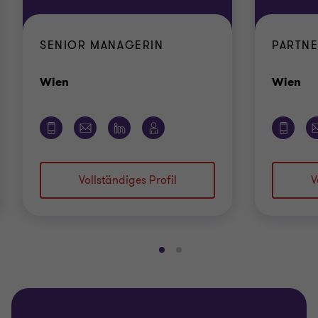
SENIOR MANAGERIN
PARTN
Standort
St
Wien
Wien
Vollständiges Profil
V
Gehe
Gehe
zu
zu
Folie
Folie
1
2