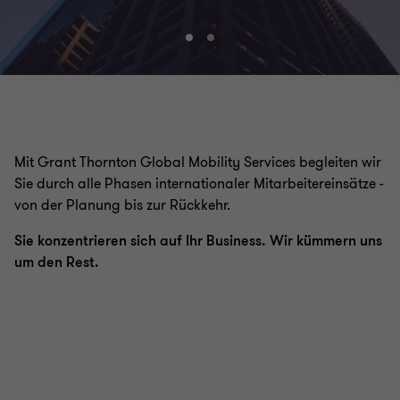
Gehe
Gehe
zu
zu
Folie
Folie
1
2
von
von
2
2
Mit Grant Thornton Global Mobility Services begleiten wir
Sie durch alle Phasen internationaler Mitarbeitereinsätze -
von der Planung bis zur Rückkehr.
Sie konzentrieren sich auf Ihr Business. Wir kümmern uns
um den Rest.