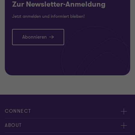
von
von
Zur Newsletter-Anmeldung
2
2
Jetzt anmelden und informiert bleiben!
Abonnieren
CONNECT
Kontakt, Angebotsanfrage
ABOUT