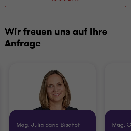
1
2
3
von
von
von
3
3
3
Wir freuen uns auf Ihre
Anfrage
Mag. Julia Saric-Bischof
Mag. C