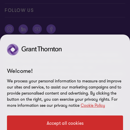
Standorte
AAB/AGB
Impressum
FOLLOW US
Global Reach
Presse
Disclaimer
Newsletter
Karriere
Datenschutz
Cookie-Einstellungen
©2026 Grant Thornton Austria-Gruppe. Alle Rechte vorbehalten.
"Grant Thornton” bezieht sich auf die Marke unter jener die Grant
Thornton Mitgliedsfirmen Assurance-, Steuer- und
Welcome!
Beratungsdienstleistungen für Klienten erbringen und/oder bezieht
sich je nach Anforderung auf eine oder mehrere Mitgliedsfirmen.
We process your personal information to measure and improve
Grant Thornton Austria GmbH Wirtschaftsprüfungs- und
our sites and service, to assist our marketing campaigns and to
Steuerberatungsgesellschaft ist Mitglied von Grant Thornton
provide personalised content and advertising. By clicking the
International Ltd (GTIL). GTIL und die Mitgliedsfirmen sind keine
button on the right, you can exercise your privacy rights. For
more information see our privacy notice
Cookie Policy
weltweite Gesellschaft. GTIL und jede Mitgliedsfirma sind eine
eigene Rechtseinheit. Dienstleistungen werden von den
Mitgliedsfirmen erbracht. GTIL erbringt keine Dienstleistungen an
Accept all cookies
Klienten. GTIL und die Mitgliedsfirmen vertreten sich nicht