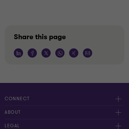
Share this page
CONNECT
Kontakt, Angebotsanfrage
ABOUT
Expert:innen
Über uns
LEGAL