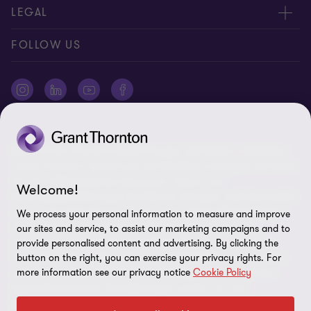
Expert:innen
Über uns
LEGAL
Standorte
AAB/AGB
Impressum
FOLLOW US
Global Reach
Presse
Disclaimer
Newsletter
Karriere
Datenschutz
Cookie-Einstellungen
©2026 Grant Thornton Austria-Gruppe. Alle Rechte vorbehalten.
"Grant Thornton” bezieht sich auf die Marke unter jener die Grant
Thornton Mitgliedsfirmen Assurance-, Steuer- und
Welcome!
Beratungsdienstleistungen für Klienten erbringen und/oder bezieht
sich je nach Anforderung auf eine oder mehrere Mitgliedsfirmen.
We process your personal information to measure and improve
Grant Thornton Austria GmbH Wirtschaftsprüfungs- und
our sites and service, to assist our marketing campaigns and to
Steuerberatungsgesellschaft ist Mitglied von Grant Thornton
provide personalised content and advertising. By clicking the
International Ltd (GTIL). GTIL und die Mitgliedsfirmen sind keine
button on the right, you can exercise your privacy rights. For
more information see our privacy notice
Cookie Policy
weltweite Gesellschaft. GTIL und jede Mitgliedsfirma sind eine
eigene Rechtseinheit. Dienstleistungen werden von den
Mitgliedsfirmen erbracht. GTIL erbringt keine Dienstleistungen an