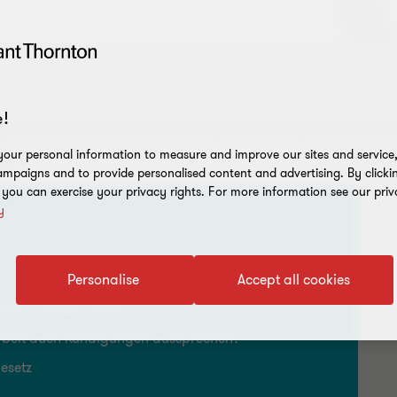
!
on Unternehmern (Stundung von Beiträgen, Kurzarbeit, F
agen.
our personal information to measure and improve our sites and service, 
mpaigns and to provide personalised content and advertising. By clicki
, you can exercise your privacy rights. For more information see our priv
y
Personalise
Accept all cookies
ffice arbeiten lassen
rbeit auch Kündigungen aussprechen?
esetz