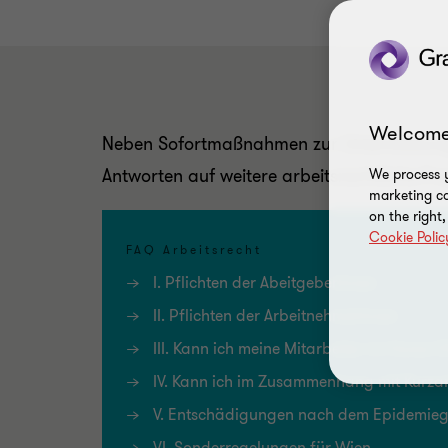
Welcome
Neben Sofortmaßnahmen zur Unterstützung v
Antworten auf weitere arbeitsrechtliche Fr
We process y
marketing ca
on the right
Cookie Polic
FAQ Arbeitsrecht
I. Pflichten der AbeitgeberInnen
II. Pflichten der ArbeitnehmerInnen
III. Kann ich meine Mitarbeiter im Home-O
IV. Kann ich im Zusammenhang mit Kurza
V. Entschädigungen nach dem Epidemieg