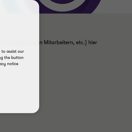
reistellung von Mitarbeitern, etc.) hier
to assist our
ng the button
acy notice