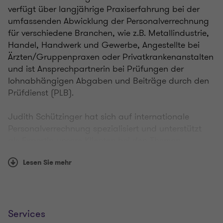
verfügt über langjährige Praxiserfahrung bei der
umfassenden Abwicklung der Personalverrechnung
für verschiedene Branchen, wie z.B. Metallindustrie,
Handel, Handwerk und Gewerbe, Angestellte bei
Ärzten/Gruppenpraxen oder Privatkrankenanstalten
und ist Ansprechpartnerin bei Prüfungen der
lohnabhängigen Abgaben und Beiträge durch den
Prüfdienst (PLB).
Judith Schützinger hat sich auf internationale
Personalverrechnung spezialisiert und unterstützt
als Expertin unsere Klienten bei den Themen
Arbeitsrecht, Sozialversicherungsrecht,
Lesen Sie mehr
Dienstvertragsgestaltung und
Pensionsangelegenheiten.
Sie ist Teil des Global Mobility Service-Teams und
berät ausländische Unternehmen in Bezug auf die
Services