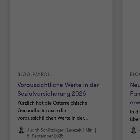
Global Mobility Services
Deutsch, Englisch
BLOG.PAYROLL
BLO
Voraussichtliche Werte in der
Neu
Sozialversicherung 2026
Fam
erw
Kürzlich hat die Österreichische
Gesundheitskasse die
In d
voraussichtlichen Werte in der
…
über
Judith Schützinger
|
Lesezeit 1 Min.
|
5. September 2025