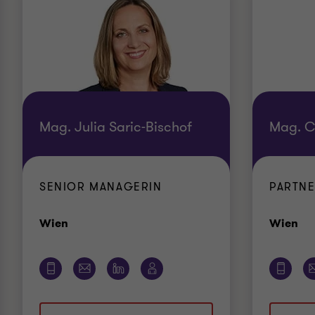
Mag. Julia Saric-Bischof
Mag. C
SENIOR MANAGERIN
PARTN
Standort
St
Wien
Wien