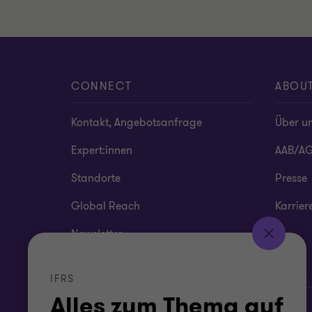
CONNECT
ABOU
Kontakt, Angebotsanfrage
Über u
Expert:innen
AAB/A
Standorte
Presse
Global Reach
Karrier
Newsletter
IFRS
Alles zum Thema auf