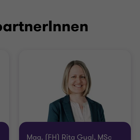
partnerInnen
Mag. (FH) Rita Gugl, MSc