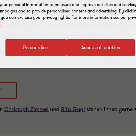
our personal information to measure and improve our sites and service, 
mpaigns and to provide personalised content and advertising. By clicki
, you can exercise your privacy rights. For more information see our priv
anzierung von Unsicherheiten in Bezug auf 
y
m oder nach dem 1. Januar 2019 beginnen.
Personalise
Accept all cookies
steuerrisiken bilanzieren, wenn sie es als wahrscheinli
d werden würden. Darüber hinaus sind allenfalls Erläut
3"
en
Christoph Zimmel
und
Rita Gugl
stehen Ihnen gerne 