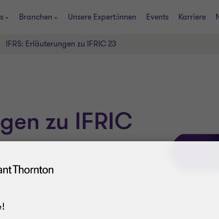
s
Branchen
Unsere Expert:innen
Events
Karriere
IFRS: Erläuterungen zu IFRIC 23
ngen zu IFRIC
!