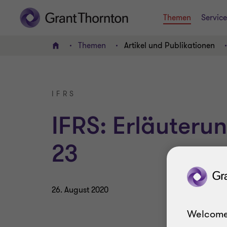
Themen
Service
Themen
Artikel und Publikationen
HOME
IFRS
IFRS: Erläuteru
23
26. August 2020
Welcome