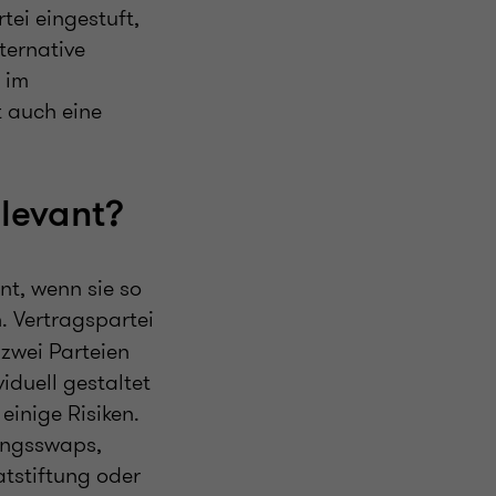
ei eingestuft,
ternative
 im
t auch eine
elevant?
nt, wenn sie so
. Vertragspartei
zwei Parteien
iduell gestaltet
einige Risiken.
ungsswaps,
tstiftung oder