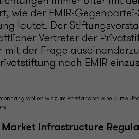
lichtungen immer öfter mit de
ert, wie der EMIR-Gegenpartei-
tung lautet. Der Stiftungsvorst
tlicher Vertreter der Privatst
r mit der Frage auseinanderzu
rivatstiftung nach EMIR einzust
enhang wollen wir zum Verständnis eine kurze Übe
en:
Market Infrastructure Regula