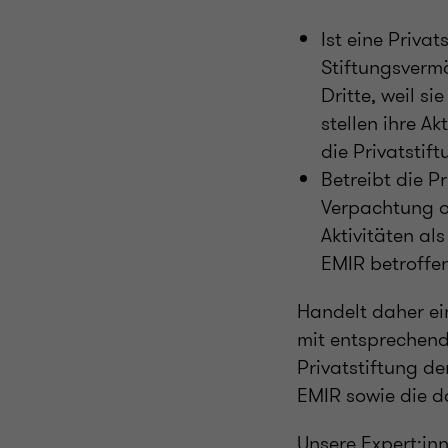
Ist eine Priva
Stiftungsverm
Dritte, weil s
stellen ihre A
die Privatstif
Betreibt die P
Verpachtung od
Aktivitäten al
EMIR betroffe
Handelt daher ei
mit entsprechend
Privatstiftung de
EMIR sowie die d
Unsere Expert:in