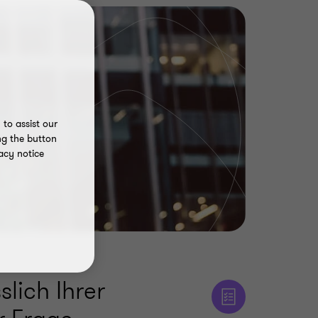
to assist our
ng the button
acy notice
slich Ihrer