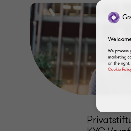
Welcome
We process y
marketing ca
on the right
Cookie Polic
Privatstif