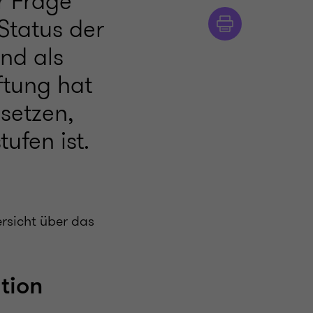
r Frage
Status der
and als
iftung hat
setzen,
ufen ist.
rsicht über das
tion