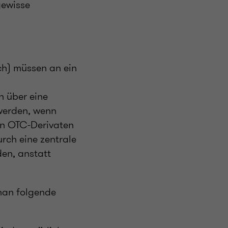
gewisse
ich) müssen an ein
n über eine
werden, wenn
in OTC-Derivaten
rch eine zentrale
en, anstatt
man folgende