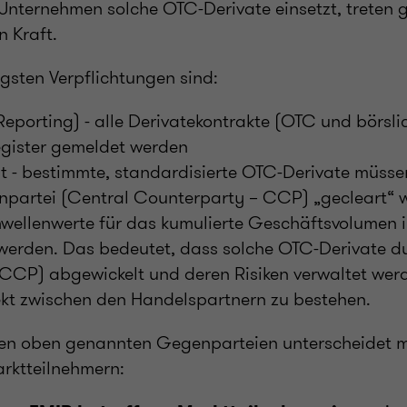
Unternehmen solche OTC-Derivate einsetzt, treten 
n Kraft.
igsten Verpflichtungen sind:
Reporting) - alle Derivatekontrakte (OTC und börsl
egister gemeldet werden
t - bestimmte, standardisierte OTC-Derivate müsse
npartei (Central Counterparty – CCP) „gecleart“ 
wellenwerte für das kumulierte Geschäftsvolumen 
werden. Das bedeutet, dass solche OTC-Derivate du
CCP) abgewickelt und deren Risiken verwaltet werd
ekt zwischen den Handelspartnern zu bestehen.
en oben genannten Gegenparteien unterscheidet 
arktteilnehmern: