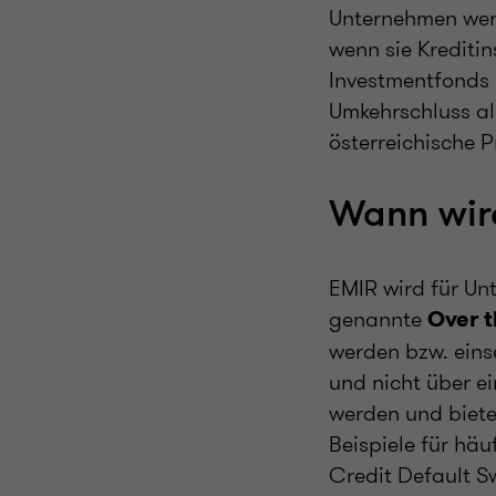
Unternehmen werd
wenn sie Krediti
Investmentfonds 
Umkehrschluss als
österreichische P
Wann wird
EMIR wird für Unt
genannte
Over t
werden bzw. eins
und nicht über ei
werden und bieten
Beispiele für hä
Credit Default S