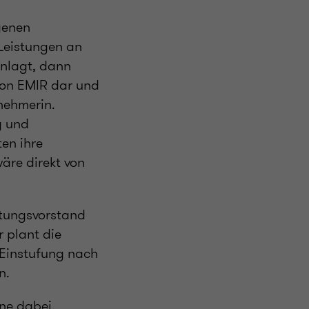
genen
 Leistungen an
anlagt, dann
 von EMIR dar und
lnehmerin.
g und
en ihre
wäre direkt von
ftungsvorstand
 plant die
e Einstufung nach
n.
rne dabei.