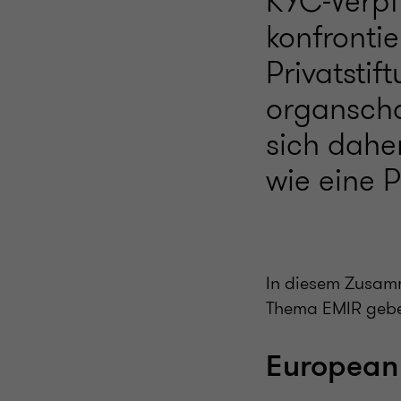
KYC-Verpf
konfronti
Privatstif
organschaf
sich dahe
wie eine P
In diesem Zusamm
Thema EMIR geb
European 