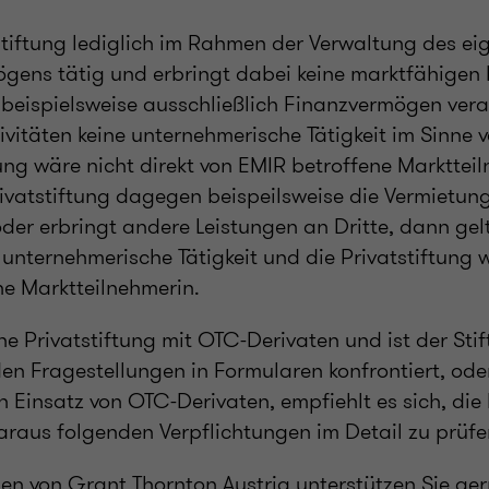
tstiftung lediglich im Rahmen der Verwaltung des ei
ögens tätig und erbringt dabei keine marktfähigen
ie beispielsweise ausschließlich Finanzvermögen ver
ktivitäten keine unternehmerische Tätigkeit im Sinne
tung wäre nicht direkt von EMIR betroffene Markttei
rivatstiftung dagegen beispeilsweise die Vermietun
er erbringt andere Leistungen an Dritte, dann gelt
s unternehmerische Tätigkeit und die Privatstiftung 
ne Marktteilnehmerin.
ne Privatstiftung mit OTC-Derivaten und ist der Sti
en Fragestellungen in Formularen konfrontiert, oder
n Einsatz von OTC-Derivaten, empfiehlt es sich, di
araus folgenden Verpflichtungen im Detail zu prüfe
nen von Grant Thornton Austria unterstützen Sie ge