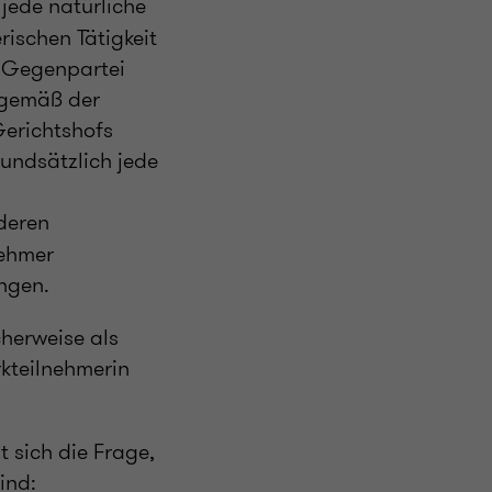
 jede natürliche
rischen Tätigkeit
e Gegenpartei
t gemäß der
erichtshofs
undsätzlich jede
deren
nehmer
ungen.
cherweise als
rkteilnehmerin
t sich die Frage,
ind: