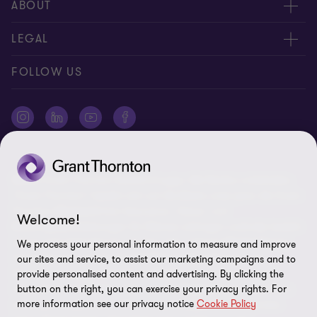
Kontakt, Angebotsanfrage
ABOUT
Expert:innen
Über uns
LEGAL
Standorte
AAB/AGB
Impressum
FOLLOW US
Global Reach
Presse
Disclaimer
Newsletter
Karriere
Datenschutz
Cookie-Einstellungen
©2026 Grant Thornton Austria-Gruppe. Alle Rechte vorbehalten.
"Grant Thornton” bezieht sich auf die Marke unter jener die Grant
Thornton Mitgliedsfirmen Assurance-, Steuer- und
Welcome!
Beratungsdienstleistungen für Klienten erbringen und/oder bezieht
sich je nach Anforderung auf eine oder mehrere Mitgliedsfirmen.
We process your personal information to measure and improve
Grant Thornton Austria GmbH Wirtschaftsprüfungs- und
our sites and service, to assist our marketing campaigns and to
Steuerberatungsgesellschaft ist Mitglied von Grant Thornton
provide personalised content and advertising. By clicking the
International Ltd (GTIL). GTIL und die Mitgliedsfirmen sind keine
button on the right, you can exercise your privacy rights. For
more information see our privacy notice
Cookie Policy
weltweite Gesellschaft. GTIL und jede Mitgliedsfirma sind eine