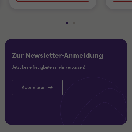
Gehe
Gehe
zu
zu
Folie
Folie
1
2
von
von
Zur Newsletter-Anmeldung
2
2
Jetzt keine Neuigkeiten mehr verpassen!
Abonnieren