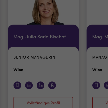
Mag. Julia Saric-Bischof
Mag. M
SENIOR MANAGERIN
MANAG
Standort
St
Wien
Wien
Vollständiges Profil
V