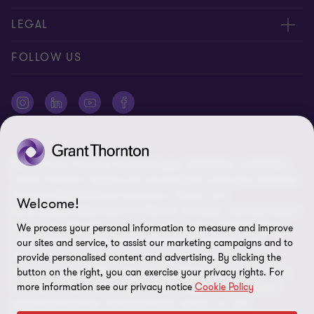
Expert:innen
Über uns
LEGAL
Standorte
AAB/AGB
Impressum
FOLLOW US
Global Reach
Presse
Disclaimer
Newsletter
Karriere
Datenschutz
Cookie-Einstellungen
©2026 Grant Thornton Austria-Gruppe. Alle Rechte vorbehalten.
"Grant Thornton” bezieht sich auf die Marke unter jener die Grant
Thornton Mitgliedsfirmen Assurance-, Steuer- und
Welcome!
Beratungsdienstleistungen für Klienten erbringen und/oder bezieht
sich je nach Anforderung auf eine oder mehrere Mitgliedsfirmen.
We process your personal information to measure and improve
Grant Thornton Austria GmbH Wirtschaftsprüfungs- und
our sites and service, to assist our marketing campaigns and to
Steuerberatungsgesellschaft ist Mitglied von Grant Thornton
provide personalised content and advertising. By clicking the
International Ltd (GTIL). GTIL und die Mitgliedsfirmen sind keine
button on the right, you can exercise your privacy rights. For
more information see our privacy notice
Cookie Policy
weltweite Gesellschaft. GTIL und jede Mitgliedsfirma sind eine
eigene Rechtseinheit. Dienstleistungen werden von den