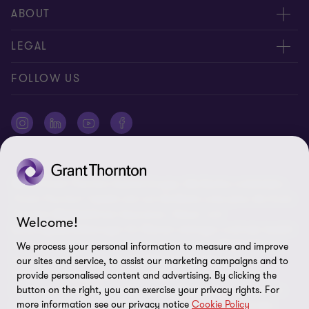
Kontakt, Angebotsanfrage
ABOUT
Expert:innen
Über uns
LEGAL
Standorte
AAB/AGB
Impressum
FOLLOW US
Global Reach
Presse
Disclaimer
Newsletter
Karriere
Datenschutz
Cookie-Einstellungen
©2026 Grant Thornton Austria-Gruppe. Alle Rechte vorbehalten.
"Grant Thornton” bezieht sich auf die Marke unter jener die Grant
Thornton Mitgliedsfirmen Assurance-, Steuer- und
Welcome!
Beratungsdienstleistungen für Klienten erbringen und/oder bezieht
sich je nach Anforderung auf eine oder mehrere Mitgliedsfirmen.
We process your personal information to measure and improve
Grant Thornton Austria GmbH Wirtschaftsprüfungs- und
our sites and service, to assist our marketing campaigns and to
Steuerberatungsgesellschaft ist Mitglied von Grant Thornton
provide personalised content and advertising. By clicking the
International Ltd (GTIL). GTIL und die Mitgliedsfirmen sind keine
button on the right, you can exercise your privacy rights. For
more information see our privacy notice
Cookie Policy
weltweite Gesellschaft. GTIL und jede Mitgliedsfirma sind eine