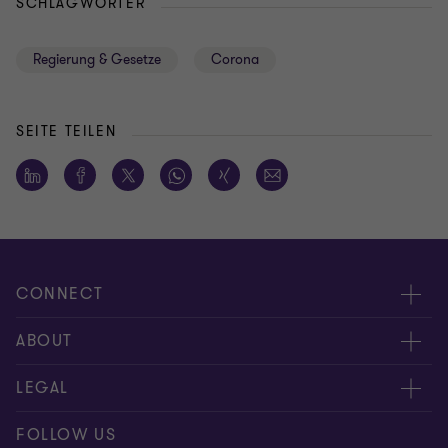
SCHLAGWÖRTER
Regierung & Gesetze
Corona
SEITE TEILEN
CONNECT
Kontakt, Angebotsanfrage
ABOUT
Expert:innen
Über uns
LEGAL
Standorte
AAB/AGB
Impressum
FOLLOW US