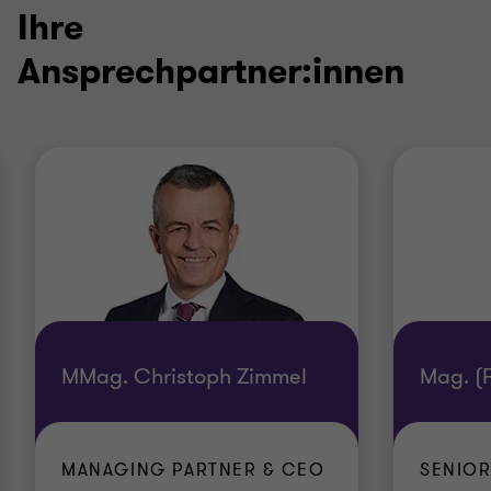
Ihre
Ansprechpartner:innen
MMag. Christoph Zimmel
Mag. (
MANAGING PARTNER & CEO
SENIO