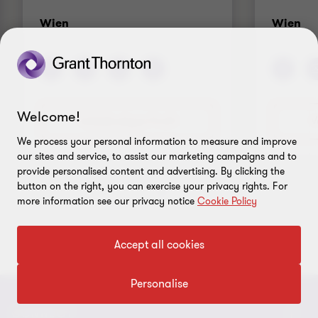
Standort
St
Wien
Wien
Welcome!
Vollständiges Profil
V
We process your personal information to measure and improve
our sites and service, to assist our marketing campaigns and to
provide personalised content and advertising. By clicking the
button on the right, you can exercise your privacy rights. For
Gehe
Gehe
more information see our privacy notice
Cookie Policy
zu
zu
Folie
Folie
1
2
Accept all cookies
von
von
2
2
Personalise
CONNECT