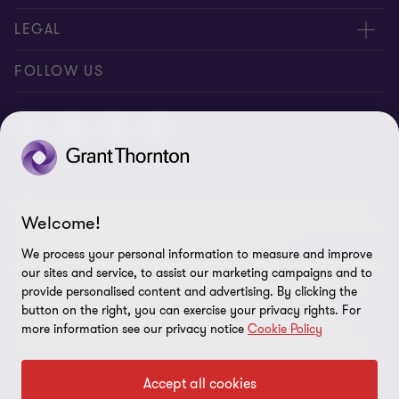
Expert:innen
Über uns
LEGAL
Standorte
AAB/AGB
Impressum
FOLLOW US
Global Reach
Presse
Disclaimer
Newsletter
Karriere
Datenschutz
Cookie-Einstellungen
©2026 Grant Thornton Austria-Gruppe. Alle Rechte vorbehalten.
Welcome!
"Grant Thornton” bezieht sich auf die Marke unter jener die Grant
Thornton Mitgliedsfirmen Assurance-, Steuer- und
We process your personal information to measure and improve
Beratungsdienstleistungen für Klienten erbringen und/oder bezieht
our sites and service, to assist our marketing campaigns and to
sich je nach Anforderung auf eine oder mehrere Mitgliedsfirmen.
provide personalised content and advertising. By clicking the
Grant Thornton Austria GmbH Wirtschaftsprüfungs- und
button on the right, you can exercise your privacy rights. For
Steuerberatungsgesellschaft ist Mitglied von Grant Thornton
more information see our privacy notice
Cookie Policy
International Ltd (GTIL). GTIL und die Mitgliedsfirmen sind keine
weltweite Gesellschaft. GTIL und jede Mitgliedsfirma sind eine
Accept all cookies
eigene Rechtseinheit. Dienstleistungen werden von den