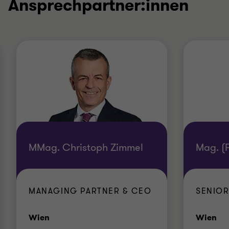
Ansprechpartner:innen
MMag. Christoph Zimmel
Mag. (
MANAGING PARTNER & CEO
SENIO
Standort
St
Wien
Wien