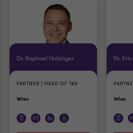
Dr. Raphael Holzinger
Dr. Eri
PARTNER | HEAD OF TAX
PARTN
Standort
St
Wien
Wien