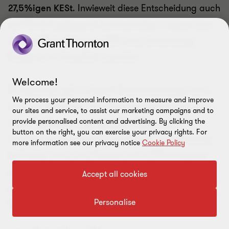
27,5%igen KESt
. Inwieweit diese Entscheidung auch
auf ähnlich gelagerte Sachverhalte, in denen eine
zivilrechtliche Schuld erfüllt wird, Anwendung
findet, ist im Einzelfall zu prüfen.
Welcome!
Zu beachten gilt in diesem Zusammenhang auch,
We process your personal information to measure and improve
dass der Anspruch auf Pflichtteilsergänzung eine
our sites and service, to assist our marketing campaigns and to
reine Geldforderung darstellt. Sofern diese
provide personalised content and advertising. By clicking the
button on the right, you can exercise your privacy rights. For
Geldforderung jedoch in Form einer Sachleistung
more information see our privacy notice
Cookie Policy
befriedigt wird, zum Beispiel durch Übertragung
eines Grundstücks, könnte hierdurch
Accept all cookies
ein
einkommensteuerpflichtiger
Personalise
Tatbestand
ausgelöst werden.