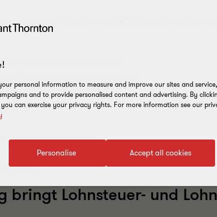
 Informationen für Klein- und Mittelbetriebe. In dieser 
euer- und Lohnabgabenbefreiung
!
icher Überlassung der Patientenkartei
our personal information to measure and improve our sites and service, 
 der Liebhabereibeurteilung
mpaigns and to provide personalised content and advertising. By clicki
, you can exercise your privacy rights. For more information see our priv
Prüfung
y
tragspartners notwendig!
Personalise
Accept all cookies
geschenken
g bringt Lohnsteuer- und Lo