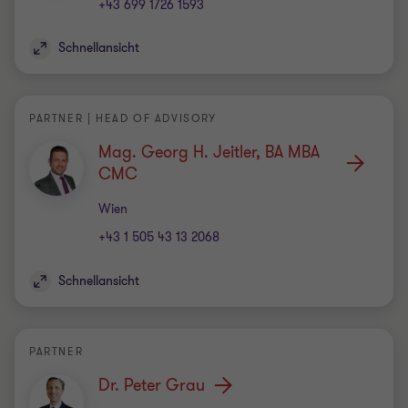
+43 699 1726 1593
Schnellansicht
PARTNER | HEAD OF ADVISORY
Mag. Georg H. Jeitler, BA MBA
CMC
Standort
Wien
+43 1 505 43 13 2068
Schnellansicht
PARTNER
Dr. Peter Grau