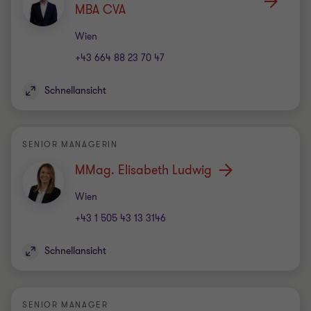
MBA CVA
Standort
Wien
+43 664 88 23 70 47
Schnellansicht
SENIOR MANAGERIN
MMag. Elisabeth Ludwig
Standort
Wien
+43 1 505 43 13 3146
Schnellansicht
SENIOR MANAGER