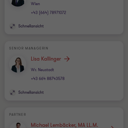
Standort
Wien
+43 (664) 78971072
Schnellansicht
SENIOR MANAGERIN
Lisa Kallinger
Standort
Wr. Neustadt
+43 664 88743578
Schnellansicht
PARTNER
Michael Lembäcker, MA LL.M.