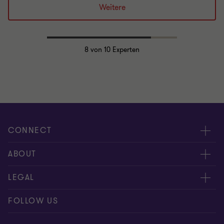
Weitere
8
von 10 Experten
CONNECT
Kontakt, Angebotsanfrage
ABOUT
Expert:innen
Über uns
LEGAL
Standorte
AAB/AGB
Impressum
FOLLOW US
Global Reach
Presse
Disclaimer