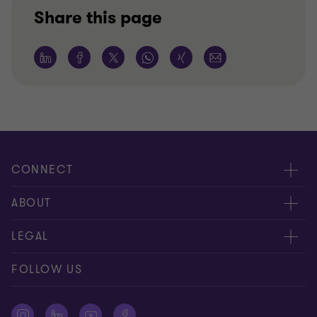
Share this page
CONNECT
Kontakt, Angebotsanfrage
ABOUT
Expert:innen
Über uns
LEGAL
Standorte
AAB/AGB
Impressum
FOLLOW US
Global Reach
Presse
Disclaimer
Newsletter