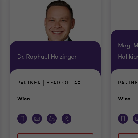
Mag. M
Dr. Raphael Holzinger
Halikia
PARTNER | HEAD OF TAX
PARTNE
Standort
St
Wien
Wien